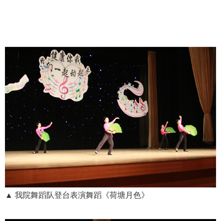
▲ 我院舞蹈队登台表演舞蹈《荷塘月色》