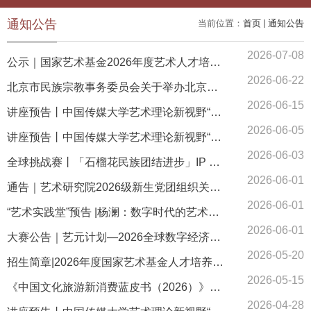
通知公告
当前位置：
首页
通知公告
2026-07-08
公示｜国家艺术基金2026年度艺术人才培养资助项目《文化艺术类节庆活动创意策划和运营管理人才培训》录取学员名单
2026-06-22
北京市民族宗教事务委员会关于举办北京市青年铸牢中华民族共同体意识文创设计大赛的通知
2026-06-15
讲座预告丨中国传媒大学艺术理论新视野“名师讲坛”第四十九回
2026-06-05
讲座预告丨中国传媒大学艺术理论新视野“名师讲坛”第四十八回
2026-06-03
全球挑战赛丨「石榴花民族团结进步」IP 创作赛开赛直播预告
2026-06-01
通告｜艺术研究院2026级新生党团组织关系转接说明
2026-06-01
“艺术实践堂”预告 |杨澜：数字时代的艺术探索
2026-06-01
大赛公告｜艺元计划—2026全球数字经济创新AIGC大赛“石榴花民族团结进步”IP作品征集
2026-05-20
招生简章|2026年度国家艺术基金人才培养项目《文化艺术类节庆活动创意策划和运营管理人才培养》
2026-05-15
《中国文化旅游新消费蓝皮书（2026）》征稿启事
2026-04-28