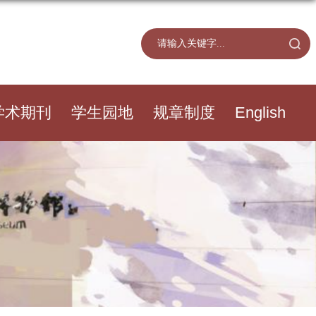
学术期刊
学生园地
规章制度
English