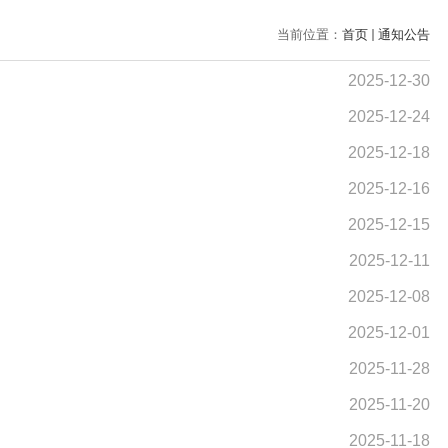
当前位置：
首页
通知公告
2025-12-30
2025-12-24
2025-12-18
2025-12-16
2025-12-15
2025-12-11
2025-12-08
2025-12-01
2025-11-28
2025-11-20
2025-11-18