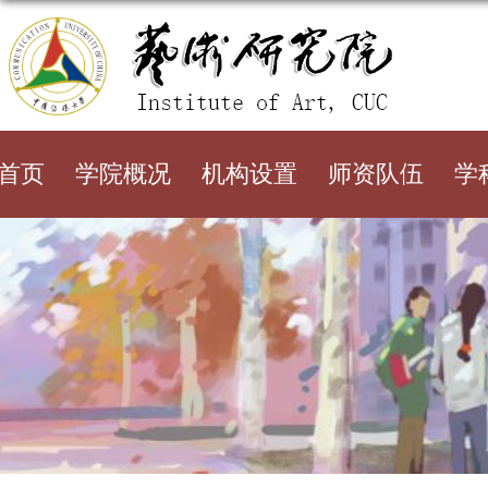
首页
学院概况
机构设置
师资队伍
学