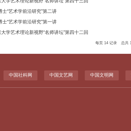
大学艺术理论新视野“名师讲坛”第四十三回
 级博士“艺术学前沿研究”第二讲
 级博士“艺术学前沿研究”第一讲
大学艺术理论新视野“名师讲坛”第四十二回
每页
14
记录
总共
中国社科网
中国文艺网
中国文明网