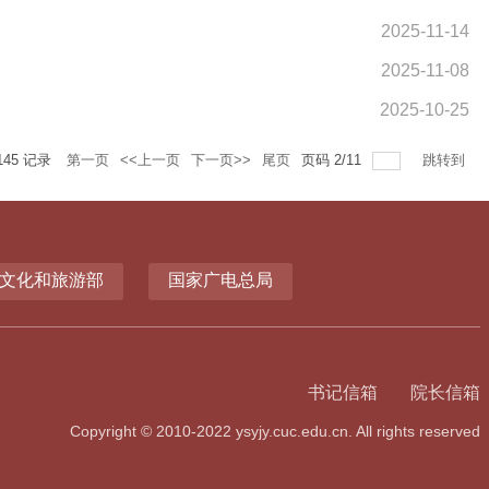
2025-11-14
2025-11-08
2025-10-25
145
记录
第一页
<<上一页
下一页>>
尾页
页码
2
/
11
跳转到
文化和旅游部
国家广电总局
书记信箱
院长信箱
Copyright © 2010-2022 ysyjy.cuc.edu.cn. All rights reserved